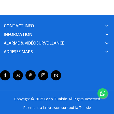
CONTACT INFO
keyboard_arrow_down
INFORMATION
keyboard_arrow_down
ALARME & VIDÉOSURVEILLANCE
keyboard_arrow_down
ADRESSE MAPS
keyboard_arrow_down
Copyright © 2025
Loop Tunisie
. All Rights Reserved
Paiement à la livraison sur tout la Tunisie