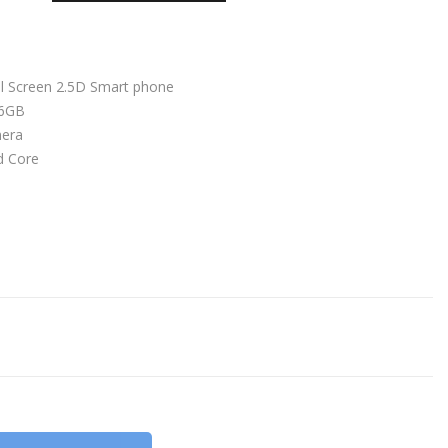
ll Screen 2.5D Smart phone
16GB
mera
d Core