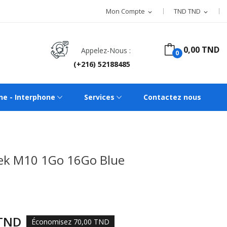
Mon Compte
TND TND
expand_more
expand_more
0,00 TND
Appelez-Nous :
0
(+216) 52188485
ne - Interphone
Services
Contactez nous
ek M10 1Go 16Go Blue
 TND
Économisez 70,00 TND