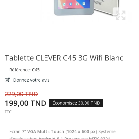
Tablette CLEVER C45 3G Wifi Blanc
Référence:
C45
Donnez votre avis
229,00 TND
199,00 TND
Économisez 30,00 TND
TTC
Ecran
7" VGA Multi-Touch
(
1024 x 600 px
) Systéme
d'exploitation:
Android 8.1
Processeur:
MTK 8321