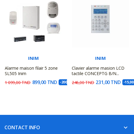
INIM
INIM
Alarme maison filair 5 zone
Clavier alarme masion LCD
SL505 Inim
tactile CONCEPTG B/N...
899,00 TND
231,00 TND
1 099,00 TND
-200,00 TND
246,00 TND
-15,0
CONTACT INFO
keyboard_arrow_down