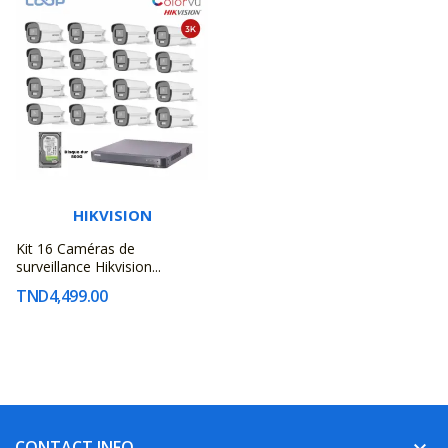
HIKVISION
Kit 16 Caméras de
surveillance Hikvision...
TND4,499.00
CONTACT INFO
keyboard_arrow_down