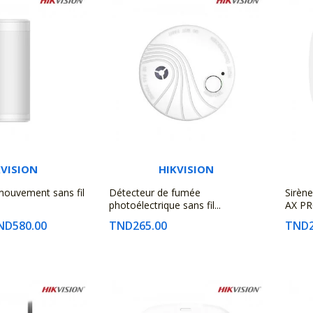
KVISION
HIKVISION
mouvement sans fil
Détecteur de fumée
Sirène
photoélectrique sans fil...
AX PRO
ND580.00
TND265.00
TND2