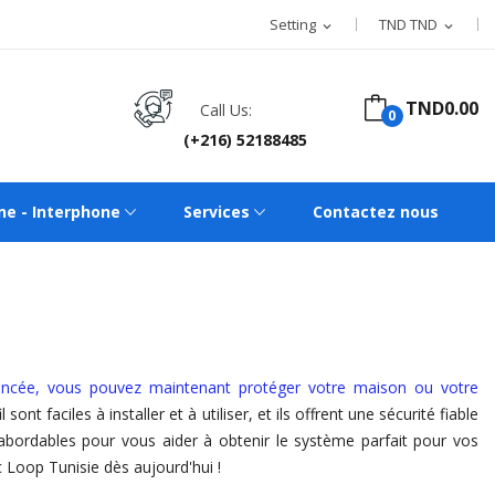
Setting
TND TND
expand_more
expand_more
TND0.00
Call Us:
0
(+216) 52188485
ne - Interphone
Services
Contactez nous
ancée, vous pouvez maintenant protéger votre maison ou votre
nt faciles à installer et à utiliser, et ils offrent une sécurité fiable
 abordables pour vous aider à obtenir le système parfait pour vos
c Loop Tunisie dès aujourd'hui !