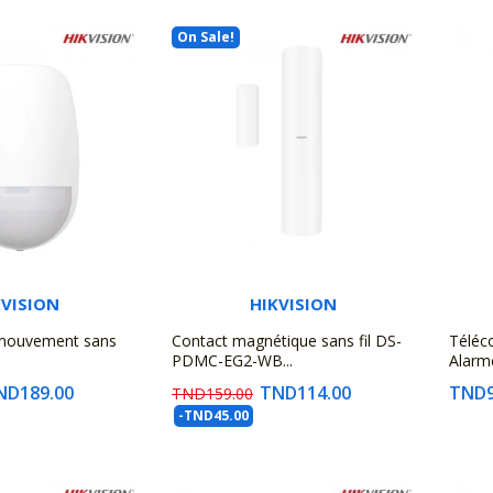
On Sale!
KVISION
HIKVISION
 mouvement sans
Contact magnétique sans fil DS-
Télé
PDMC-EG2-WB...
Alarm
ND189.00
TND114.00
TND9
TND159.00
-TND45.00