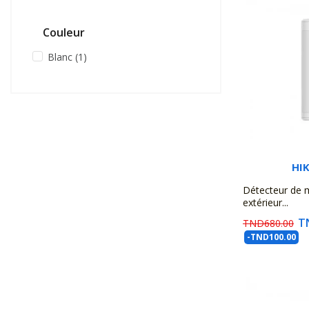
Couleur
Blanc
(1)
HI
Détecteur de 
extérieur...
T
TND680.00
-TND100.00