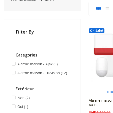
On Sale!
Filter By
Categories
Alarme maison - Ajax
(9)
Alarme maison - Hikvision
(12)
Extérieur
HI
Non
(2)
Alarme maison 
AX PRO...
Oui
(1)
TND1,150.00