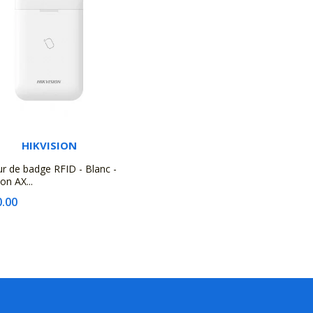
HIKVISION
ur de badge RFID - Blanc -
ion AX...
.00