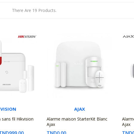
There Are 19 Products.
KVISION
AJAX
sans fil Hikvision
Alarme maison StarterKit Blanc
Alarme
Ajax
Ajax
TND999.00
TND0.00
TND0