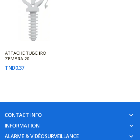
ATTACHE TUBE IRO
FABRICANT
ZEMBRA 20
INCONNU
TND0.37
CONTACT INFO
keyboard_arrow_down
INFORMATION
keyboard_arrow_down
ALARME & VIDÉOSURVEILLANCE
keyboard_arrow_down