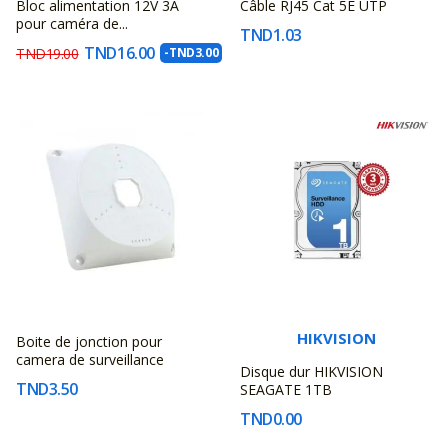
Bloc alimentation 12V 3A
Câble RJ45 Cat 5E UTP
FABRICANT
FABRICANT
pour caméra de...
TND1.03
INCONNU
INCONNU
TND16.00
TND19.00
-TND3.00
HIKVISION
Boite de jonction pour
FABRICANT
camera de surveillance
Disque dur HIKVISION
INCONNU
TND3.50
SEAGATE 1TB
TND0.00