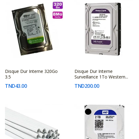
Disque Dur Interne 320Go
Disque Dur Interne
FABRICANT
FABRICANT
3.5
Surveillance 1To Western...
INCONNU
INCONNU
TND43.00
TND200.00