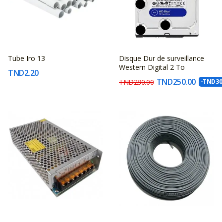
Tube Iro 13
Disque Dur de surveillance
FABRICANT
FABRICANT
Western Digital 2 To
TND2.20
INCONNU
INCONNU
TND250.00
TND280.00
-TND30